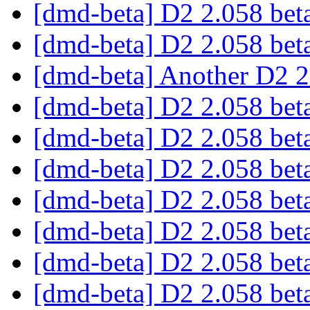
[dmd-beta] D2 2.058 bet
[dmd-beta] D2 2.058 bet
[dmd-beta] Another D2 2
[dmd-beta] D2 2.058 bet
[dmd-beta] D2 2.058 bet
[dmd-beta] D2 2.058 bet
[dmd-beta] D2 2.058 bet
[dmd-beta] D2 2.058 bet
[dmd-beta] D2 2.058 bet
[dmd-beta] D2 2.058 bet