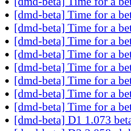
[dmd-beta] Time for a be
[dmd-beta] Time for a be
[dmd-beta] Time for a be
[dmd-beta] Time for a be
[dmd-beta] Time for a be
[dmd-beta] Time for a be
[dmd-beta] Time for a be
[dmd-beta] Time for a be
[dmd-beta] Time for a be
[dmd-beta] D1 1.073 bet