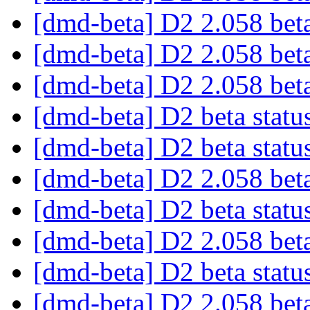
[dmd-beta] D2 2.058 bet
[dmd-beta] D2 2.058 bet
[dmd-beta] D2 2.058 bet
[dmd-beta] D2 beta statu
[dmd-beta] D2 beta statu
[dmd-beta] D2 2.058 bet
[dmd-beta] D2 beta statu
[dmd-beta] D2 2.058 bet
[dmd-beta] D2 beta statu
[dmd-beta] D2 2.058 bet