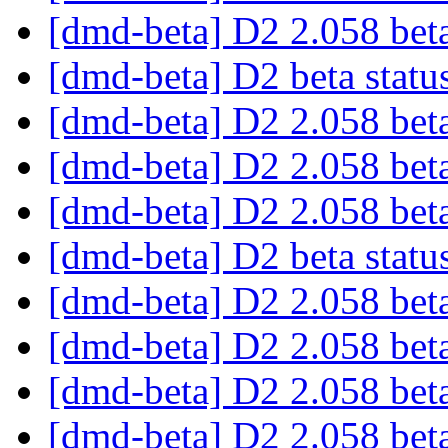
[dmd-beta] D2 2.058 bet
[dmd-beta] D2 beta statu
[dmd-beta] D2 2.058 bet
[dmd-beta] D2 2.058 bet
[dmd-beta] D2 2.058 bet
[dmd-beta] D2 beta statu
[dmd-beta] D2 2.058 bet
[dmd-beta] D2 2.058 bet
[dmd-beta] D2 2.058 bet
[dmd-beta] D2 2.058 bet